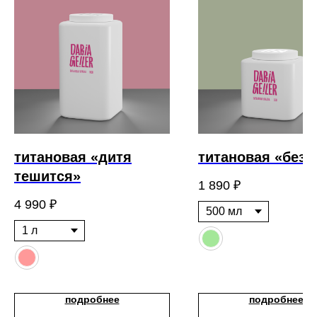
титановая «дитя
титановая «без 
тешится»
1 890
₽
4 990
₽
подробнее
подробнее