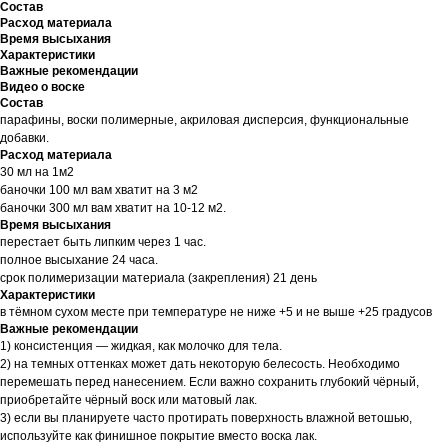
Состав
Расход материала
Время высыхания
Характеристики
Важные рекомендации
Видео о воске
Состав
парафины, воски полимерные, акриловая дисперсия, функциональные
добавки.
Расход материала
30 мл на 1м2
баночки 100 мл вам хватит на 3 м2
баночки 300 мл вам хватит на 10-12 м2.
Время высыхания
перестает быть липким через 1 час.
полное высыхание 24 часа.
срок полимеризации материала (закрепления) 21 день
Характеристики
в тёмном сухом месте при температуре не ниже +5 и не выше +25 градусов
Важные рекомендации
1) консистенция — жидкая, как молочко для тела.
2) на темных оттенках может дать некоторую белесость. Необходимо
перемешать перед нанесением. Если важно сохранить глубокий чёрный,
приобретайте чёрный воск или матовый лак.
3) если вы планируете часто протирать поверхность влажной ветошью,
используйте как финишное покрытие вместо воска лак.