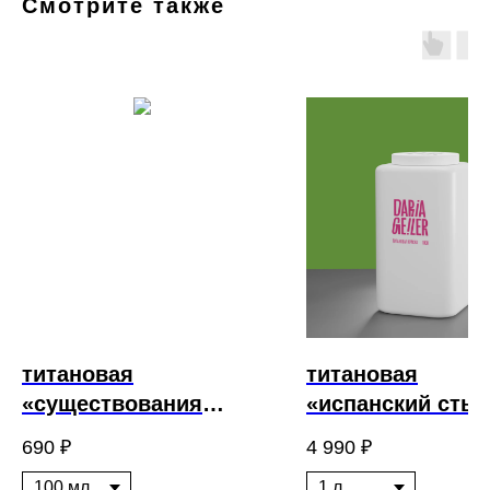
Смотрите также
титановая
титановая
«существования
«испанский сты
смысл»
690
₽
4 990
₽