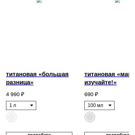
титановая «большая
титановая «марс
разница»
изучайте!»
4 990
₽
690
₽
подробнее
подробнее