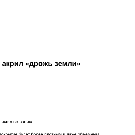
 акрил «дрожь земли»
к использованию.
 покрытие будет более плотным и даже объемным.