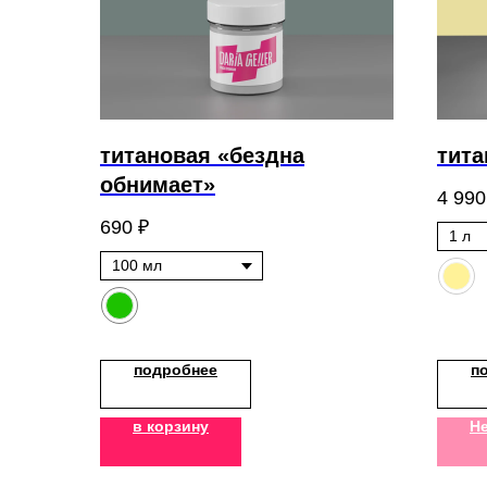
титановая «бездна
тита
обнимает»
4 990
690
₽
подробнее
п
в корзину
Не