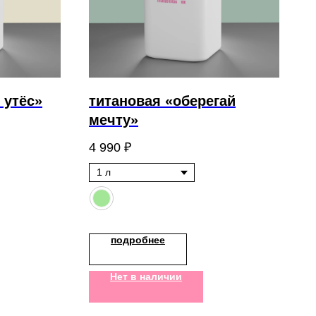
 утёс»
титановая «оберегай
мечту»
4 990
₽
подробнее
Нет в наличии