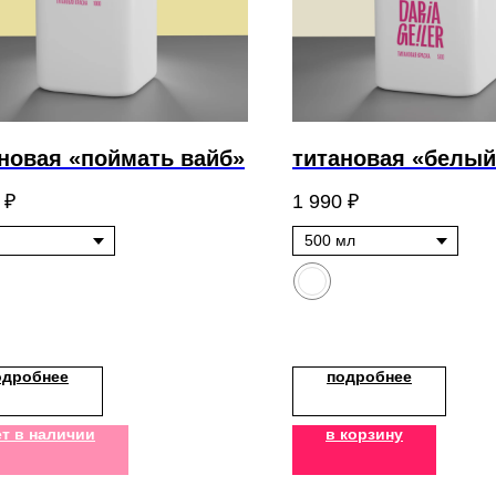
новая «поймать вайб»
титановая «белый
₽
1 990
₽
одробнее
подробнее
т в наличии
в корзину