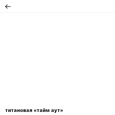
титановая «тайм аут»