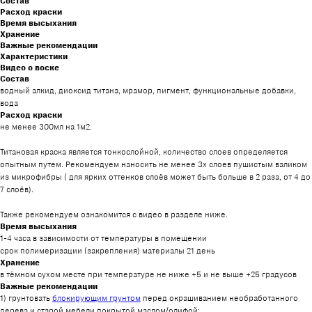
Состав
Расход краски
Время высыхания
Хранение
Важные рекомендации
Характеристики
Видео о воске
Состав
водный алкид, диоксид титана, мрамор, пигмент, функциональные добавки,
вода
Расход краски
не менее 300мл на 1м2.
Титановая краска является тонкослойной, количество слоев определяется
опытным путем. Рекомендуем наносить не менее 3х слоев пушистым валиком
из микрофибры ( для ярких оттенков слоёв может быть больше в 2 раза, от 4 до
7 слоёв).
Также рекомендуем ознакомится с видео в разделе ниже.
Время высыхания
1-4 часа в зависимости от температуры в помещении
срок полимеризации (закрепления) материалы 21 день
Хранение
в тёмном сухом месте при температуре не ниже +5 и не выше +25 градусов
Важные рекомендации
1) грунтовать
блокирующим грунтом
перед окрашиванием необработанного
дерева и старой мебели покрытой маслом/олифой;