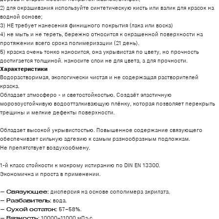
2) для окрашивания используйте синтетическую кисть или валик для красок на
водной основе;
3) НЕ требует нанесения финишного покрытия (лака или воска)
4) не мыть и не тереть, бережно относится к окрашенной поверхности на
протяжении всего срока полимеризации (21 день).
5) краска очень тонко наносится, она укрывистая по цвету, но прочность
достигается толщиной. наносите слои не для цвета, а для прочности.
Характеристики
Водорастворимая, экологически чистая и не содержащая растворителей
краска.
Обладает атмосферо - и светостойкостью. Создаёт эластичную
морозоустойчивую водоотталкивающую плёнку, которая позволяет перекрыть
трещины и мелкие дефекты поверхности.
Обладает высокой укрывистостью. Повышенное содержание связующего
обеспечивает сильную адгезию к самым разнообразным подложкам.
Не препятствует воздухообмену.
1-й класс стойкости к мокрому истиранию по DIN EN 13300.
Экономична и проста в применении.
—
Связующее:
дисперсия на основе сополимера акрилата.
—
Разбавитель:
вода.
—
Сухой остаток:
57–58%.
—
Вязкость:
10000–11000 мПа·с.