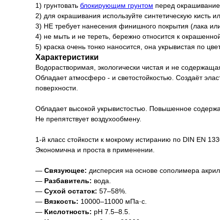
1) грунтовать
блокирующим грунтом
перед окрашиванием
2) для окрашивания используйте синтетическую кисть ил
3) НЕ требует нанесения финишного покрытия (лака или
4) не мыть и не тереть, бережно относится к окрашенно
5) краска очень тонко наносится, она укрывистая по цве
Характеристики
Водорастворимая, экологически чистая и не содержащая
Обладает атмосферо - и светостойкостью. Создаёт эла
поверхности.
Обладает высокой укрывистостью. Повышенное содержа
Не препятствует воздухообмену.
1-й класс стойкости к мокрому истиранию по DIN EN 133
Экономична и проста в применении.
—
Связующее:
дисперсия на основе сополимера акрил
—
Разбавитель:
вода.
—
Сухой остаток:
57–58%.
—
Вязкость:
10000–11000 мПа·с.
—
Кислотность:
pH 7.5–8.5.