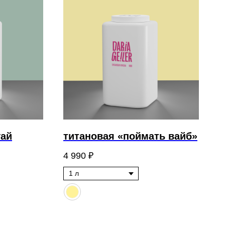
гай
титановая «поймать вайб»
4 990
₽