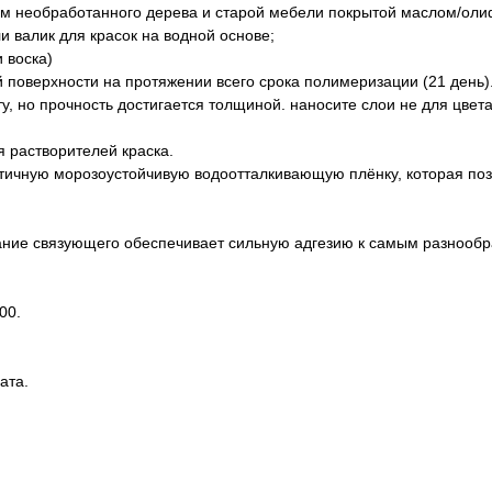
 необработанного дерева и старой мебели покрытой маслом/оли
и валик для красок на водной основе;
 воска)
й поверхности на протяжении всего срока полимеризации (21 день)
ту, но прочность достигается толщиной. наносите слои не для цвета
 растворителей краска.
стичную морозоустойчивую водоотталкивающую плёнку, которая по
ние связующего обеспечивает сильную адгезию к самым разнооб
00.
ата.