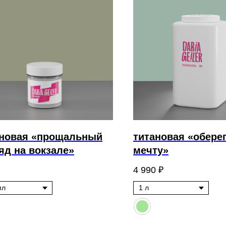
ановая «прощальный
титановая «обере
яд на вокзале»
мечту»
4 990
₽