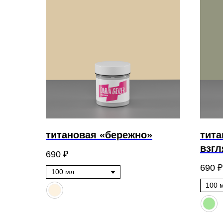
титановая «бережно»
тит
взгл
690
₽
690
₽